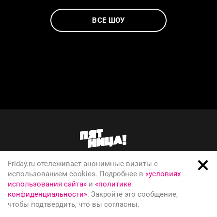
ВСЕ ШОУ
Friday.ru отслеживает анонимные визиты с
О телеканале
использованием cookies. Подробнее в
«условиях
использования сайта»
и
«политике
Вакансии
конфиденциальности»
. Закройте это сообщение,
Правовая информация
чтобы подтвердить, что вы согласны.
Политика конфиденциальности