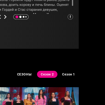
рова, доить корову и печь блины. Оценят
и Гордей и Стас старания девушек,
окажет программа
«Мистер X»
.
МИСТЕРX
СЕЗОНЫ
Сезон 2
Сезон 1