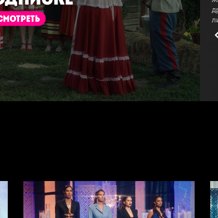
д
л
п
#