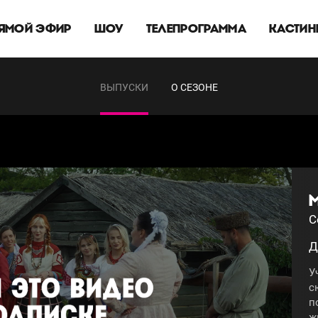
ЯМОЙ ЭФИР
ШОУ
ТЕЛЕПРОГРАММА
КАСТИН
ВЫПУСКИ
О СЕЗОНЕ
М
С
Д
У
с
п
ж