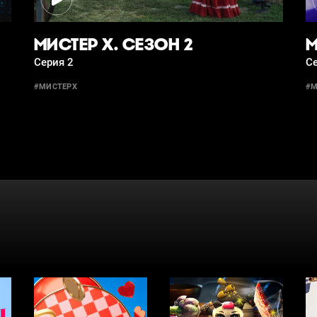
МИСТЕР Х. СЕЗОН 2
М
Серия 2
Се
#МИСТЕРX
#М