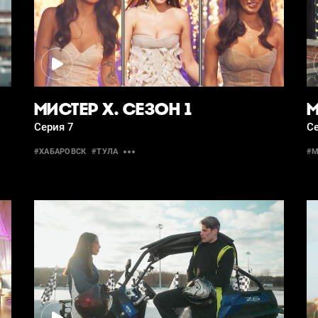
МИСТЕР Х. СЕЗОН 1
М
Серия 7
Се
#ХАБАРОВСК
#ТУЛА
#М