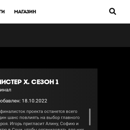
ГИ
МАГАЗИН
ИСТЕР Х. СЕЗОН 1
инал
обавлен: 18.10.2022
 финалисток проекта останется всего
дин шанс повлиять на выбор главного
ероя. Игорь пригласит Алину, Софию и
атю в Сочи, чтобы организовать для них