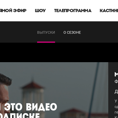
ЯМОЙ ЭФИР
ШОУ
ТЕЛЕПРОГРАММА
КАСТИН
ВЫПУСКИ
О СЕЗОНЕ
М
Ф
Д
У
о
г
К