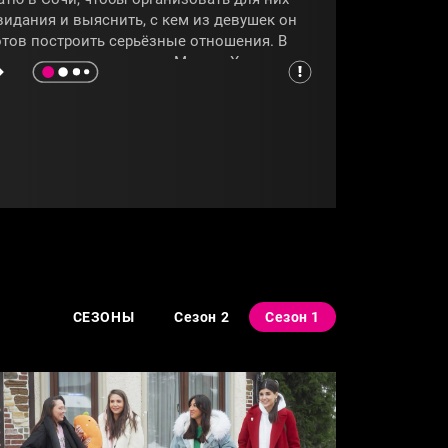
видания и выяснить, с кем из девушек он
отов построить серьёзные отношения. В
авершении путешествия Мистер X не
олько признается одной из участниц в
увствах, но и раскроет свою главную
айну. Захочет ли победительница проекта
родолжить своё общение с Игорем после
ого, как узнает его секрет, покажет
рограмма
«Мистер X»
.
СОЧИ
#МИСТЕРХ
СЕЗОНЫ
Сезон 2
Сезон 1