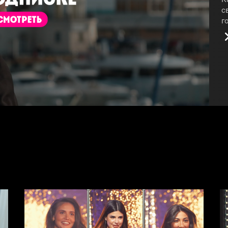
с
г
з
т
ч
т
п
т
п
#