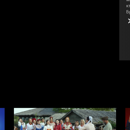
к
Б
д
п
#