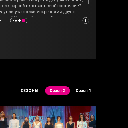
то из парней скрывает своё состояние?
удут ли участники искренними друг с
ругом? И что победит, любовь или деньги,
окажет программа
«Мистер X»
.
МИСТЕРХ
СЕЗОНЫ
Сезон 2
Сезон 1