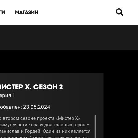
ГИ
МАГАЗИН
ИСТЕР Х. СЕЗОН 2
ерия 1
обавлен: 23.05.2024
о втором сезоне проекта «Мистер X»
римут участие сразу два главных героя –
танислав и Гордей. Один из них является
иллионером. Смогут ли девушки понять,