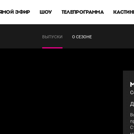
ЯМОЙ ЭФИР
ШОУ
ТЕЛЕПРОГРАММА
КАСТИН
ВЫПУСКИ
О СЕЗОНЕ
М
С
Д
В
п
С
м