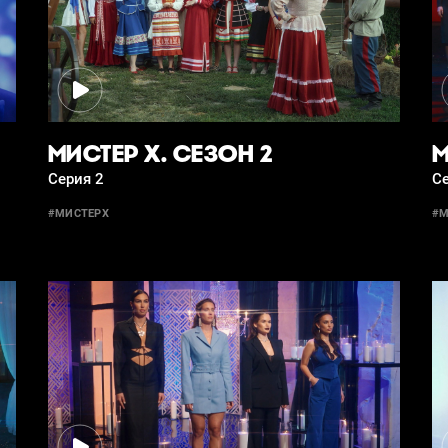
МИСТЕР Х. СЕЗОН 2
М
Серия 2
Се
#МИСТЕРX
#М